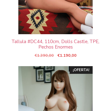
Tallula #DC44, 110cm, Dolls Castle, TPE,
Pechos Enormes
El
El
€
1.390,00
€
1.190,00
precio
precio
original
actual
¡OFERTA!
era:
es:
€1.390,00.
€1.190,00.