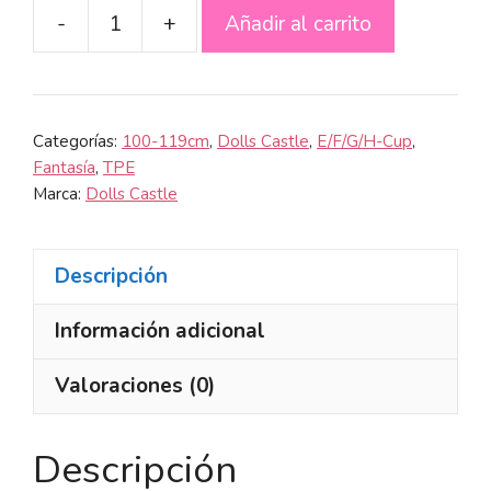
-
+
Añadir al carrito
Geraldine
#DC57,
110cm,
Dolls
Categorías:
100-119cm
,
Dolls Castle
,
E/F/G/H-Cup
,
Castle,
Fantasía
,
TPE
Marca:
Dolls Castle
TPE,
Pechos
Enormes
Descripción
cantidad
Información adicional
Valoraciones (0)
Descripción