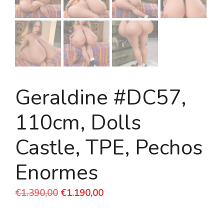
Geraldine #DC57,
110cm, Dolls
Castle, TPE, Pechos
Enormes
El
El
€
1.390,00
€
1.190,00
precio
precio
original
actual