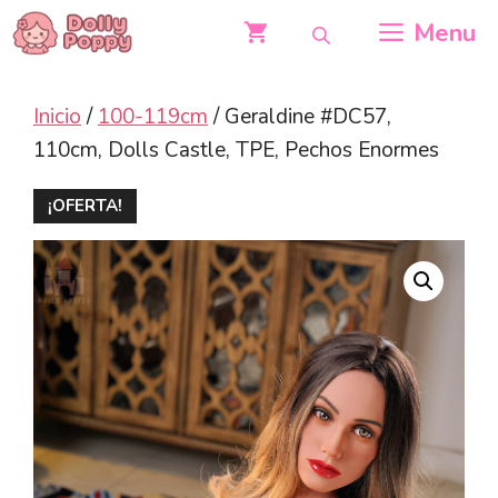
Saltar
Menu
al
contenido
Inicio
/
100-119cm
/ Geraldine #DC57,
110cm, Dolls Castle, TPE, Pechos Enormes
¡OFERTA!