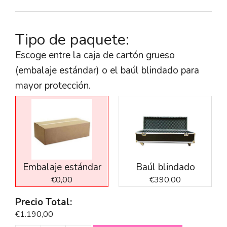
era:
es:
€1.390,00.
€1.190,00.
Tipo de paquete:
Escoge entre la caja de cartón grueso
(embalaje estándar) o el baúl blindado para
mayor protección.
Embalaje estándar
Baúl blindado
€0,00
€390,00
Precio Total:
€1.190,00