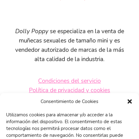
precio
precio
original
actual
era:
es:
€850,00.
€750,00.
Dolly Poppy
se especializa en la venta de
muñecas sexuales de tamaño mini y es
vendedor autorizado de marcas de la más
alta calidad de la industria.
Condiciones del servicio
Política de privacidad y cookies
Políticas de envío
Consentimiento de Cookies
Preguntas frecuentes
Utilizamos cookies para almacenar y/o acceder a la
Contacta con nosotros
información del dispositivo. El consentimiento de estas
tecnologías nos permitirá procesar datos como el
comportamiento de navegación. No consentirlas puede