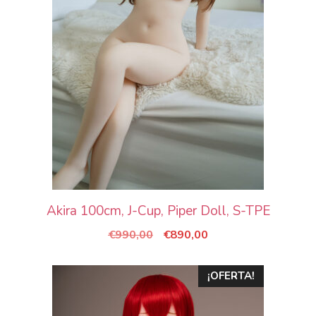
Akira 100cm, J-Cup, Piper Doll, S-TPE
El
El
€
990,00
€
890,00
precio
precio
original
actual
¡OFERTA!
era:
es:
€990,00.
€890,00.